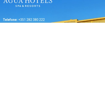
Telefone:
+351 282 380 222
Chamada para a rede fixa nacional
Email:
bookings@aguahotels.pt
Links Úteis
Website
Blogue
Ofertas
Novas Aberturas
Contactos