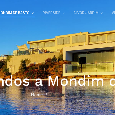
ONDIM DE BASTO
RIVERSIDE
ALVOR JARDIM
V
ndos a Mondim d
Home
Mondim de Basto