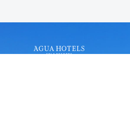
Telefone:
+351 282 380 222
Chamada para a rede fixa nacional
Email:
bookings@aguahotels.pt