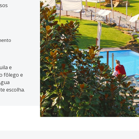
ssos
mento
ila e
o fôlego e
 Água
te escolha.