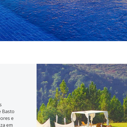
s
e Basto
bores e
eza em