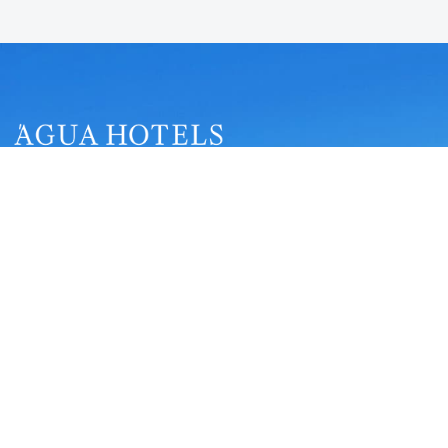
Telefone:
+351 282 380 222
Chamada para a rede fixa nacional
Email:
bookings@aguahotels.pt
Links Úteis
Website